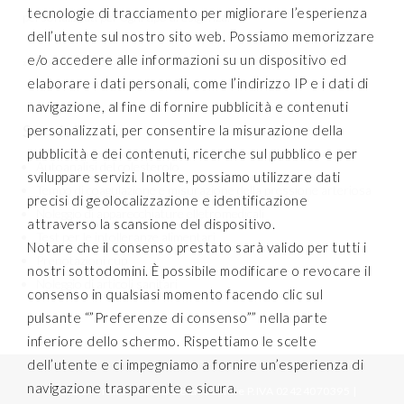
tecnologie di tracciamento per migliorare l’esperienza
personalizzati per ogni tipo di esigenza.
dell’utente sul nostro sito web. Possiamo memorizzare
e/o accedere alle informazioni su un dispositivo ed
» Scopri i servizi
elaborare i dati personali, come l’indirizzo IP e i dati di
navigazione, al fine di fornire pubblicità e contenuti
Servizi
personalizzati, per consentire la misurazione della
pubblicità e dei contenuti, ricerche sul pubblico e per
Autoanalisi del colesterolo
sviluppare servizi. Inoltre, possiamo utilizzare dati
Tempo di coagulazione e misurazione della pressione arteriosa
precisi di geolocalizzazione e identificazione
Noleggio di apparecchiature elletromedicali
attraverso la scansione del dispositivo.
Test per le intolleranze alimentari
Notare che il consenso prestato sarà valido per tutti i
Prenotazioni cup
nostri sottodomini. È possibile modificare o revocare il
Noleggio di articoli sanitari
consenso in qualsiasi momento facendo clic sul
pulsante “”Preferenze di consenso”” nella parte
inferiore dello schermo. Rispettiamo le scelte
dell’utente e ci impegniamo a fornire un’esperienza di
navigazione trasparente e sicura.
© 2022 Parafarmacia Obiettivo Salute P.IVA 02424070395 |