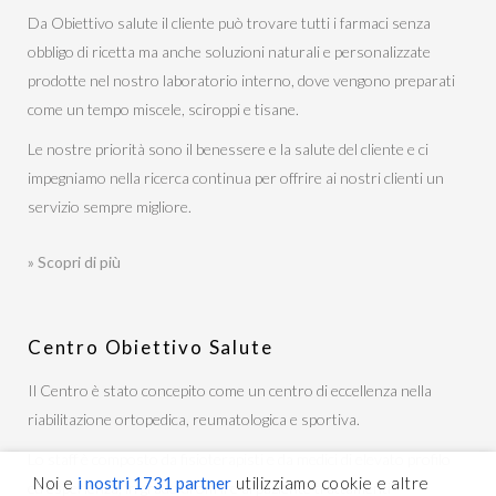
Da Obiettivo salute il cliente può trovare tutti i farmaci senza
obbligo di ricetta ma anche soluzioni naturali e personalizzate
prodotte nel nostro laboratorio interno, dove vengono preparati
come un tempo miscele, sciroppi e tisane.
Le nostre priorità sono il benessere e la salute del cliente e ci
impegniamo nella ricerca continua per offrire ai nostri clienti un
servizio sempre migliore.
» Scopri di più
Centro Obiettivo Salute
Il Centro è stato concepito come un centro di eccellenza nella
riabilitazione ortopedica, reumatologica e sportiva.
Lo staff è composto da fisioterapisti e da medici di elevato profilo
Noi e
i nostri 1731 partner
utilizziamo cookie e altre
ed esperienza, in grado di offrire al paziente trattamenti