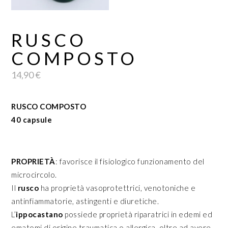
RUSCO
COMPOSTO
14,90
€
RUSCO COMPOSTO
40 capsule
PROPRIETÀ
: favorisce il fisiologico funzionamento del
microcircolo.
Il
rusco
ha proprietà vasoprotettrici, venotoniche e
antinfiammatorie, astingenti e diuretiche.
L’
ippocastano
possiede proprietà riparatrici in edemi ed
ematomi di origine traumatica o allergica, oltre ad avere